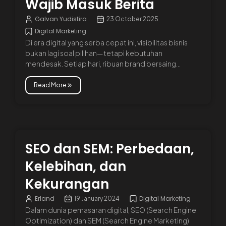
Wajib Masuk Berita
Galvan Yudistira
23 October 2025
Digital Marketing
Di era digital yang serba cepat ini, visibilitas bisnis
bukan lagi soal pilihan—tetapi kebutuhan
mendesak. Setiap hari, ribuan brand bersaing...
Read More
SEO dan SEM: Perbedaan,
Kelebihan, dan
Kekurangan
Erland
Digital Marketing
19 January 2024
Dalam dunia pemasaran digital, SEO (Search Engine
Optimization) dan SEM (Search Engine Marketing)